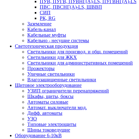
ПУВ, ПУГВ, ПУВНГ(А)-LS, ПУГВНГ(А)-LS
ПВС, ПВСНГ(А)-LS, ШВВП
СИП
РК, RG
Заземление
Кабель-канал
Кабельные муфты
Кабельно - несущие системы
Светотехническая продукция
Светильники для производ. и общ. помещений
Светильники для ЖКХ
Светильники для административных помещений
Прожекторы
Уличные светильники
Влагозащищенные светильники
Щитовое электрооборудование
УЗИП ограничители перенапряжений
Шкафы, щиты, боксы
Автоматы силовые
Автомат. выключатели мод.
Дифф. автоматы
УЗО
Типовые электрощиты
Шины токоведущие
Оборудование 6-10кВ