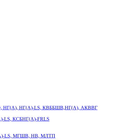
Э, НГ(А), НГ(А)-LS, КВББШВ,НГ(А), АКВВГ
-LS, КСБНГ(А)-FRLS
-LS, МГШВ, НВ, МЛТП