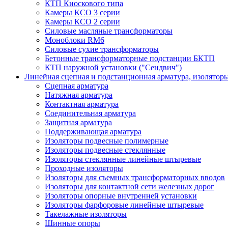
КТП Киоскового типа
Камеры КСО 3 серии
Камеры КСО 2 серии
Силовые масляные трансформаторы
Моноблоки RM6
Силовые сухие трансформаторы
Бетонные трансформаторные подстанции БКТП
КТП наружной установки ("Сендвич")
Линейная сцепная и подстанционная арматура, изолятор
Сцепная арматура
Натяжная арматура
Контактная арматура
Соединительная арматура
Защитная арматура
Поддерживающая арматура
Изоляторы подвесные полимерные
Изоляторы подвесные стеклянные
Изоляторы стеклянные линейные штыревые
Проходные изоляторы
Изоляторы для съемных трансформаторных вводов
Изоляторы для контактной сети железных дорог
Изоляторы опорные внутренней установки
Изоляторы фарфоровые линейные штыревые
Такелажные изоляторы
Шинные опоры