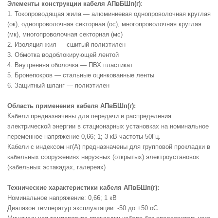
Элементы конструкции кабеля АПвБШп(г)
:
1. Токопроводящая жила — алюминиевая однопроволочная круглая
(ок), однопроволочная секторная (ос), многопроволочная круглая
(мк), многопроволочная секторная (мс)
2. Изоляция жил — сшитый полиэтилен
3. Обмотка водоблокирующей лентой
4. Внутренняя оболочка — ПВХ пластикат
5. Бронепокров — стальные оцинкованные ленты
6. Защитный шланг — полиэтилен
Область применения кабеля АПвБШп(г):
Кабели предназначены для передачи и распределения
электрической энергии в стационарных установках на номинальное
переменное напряжение 0,66; 1; 3 кВ частоты 50Гц.
Кабели с индексом нг(А) предназначены для групповой прокладки в
кабельных сооружениях наружных (открытых) электроустановок
(кабельных эстакадах, галереях)
Технические характеристики кабеля АПвБШп(г):
Номинальное напряжение: 0,66; 1 кВ
Диапазон температур эксплуатации: -50 до +50 оС