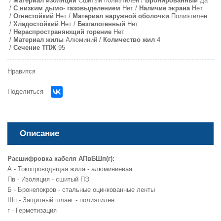
Материал изоляции
Сшитый полиэтилен
Бронированный
Да
С низким дымо- газовыделением
Нет
Наличие экрана
Нет
Огнестойкий
Нет
Материал наружной оболочки
Полиэтилен
Хладостойкий
Нет
Безгалогенный
Нет
Нераспространяющий горение
Нет
Материал жилы
Алюминий
Количество жил
4
Сечение ТПЖ
95
Нравится
Поделиться
Описание
Расшифровка кабеля АПвБШп(г):
А - Токопроводящая жила - алюминиевая
Пв - Изоляция - сшитый ПЭ
Б - Бронепокров - стальные оцинкованные ленты
Шп - Защитный шланг - полиэтилен
г - Герметизация