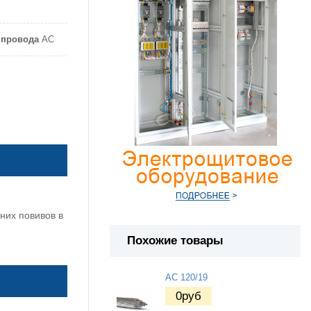
 провода
АС
них повивов в
Похожие товары
АС 120/19
0
руб