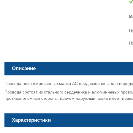
М
Н
П
Описание
Провода неизолированные марки АC предназначены для передачи
Провода состоят из стального сердечника и алюминиевых провол
противоположные стороны, причем наружный повив имеет право
Характеристики