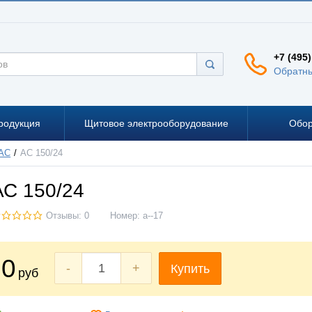
+7 (495)
Обратны
родукция
Щитовое электрооборудование
Обор
 АС
АС 150/24
АС 150/24
Отзывы: 0
Номер:
a--17
0
-
+
Купить
руб