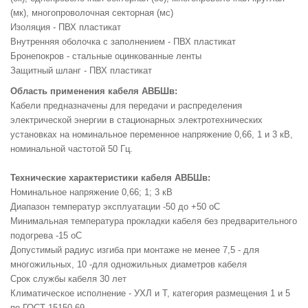
(мк), многопроволочная секторная (мс)
Изоляция - ПВХ пластикат
Внутренняя оболочка с заполнением - ПВХ пластикат
Бронепокров - стальные оцинкованные ленты
Защитный шланг - ПВХ пластикат
Область применения кабеля АВБШв:
Кабели предназначены для передачи и распределения
электрической энергии в стационарных электротехнических
установках на номинальное переменное напряжение 0,66, 1 и 3 кВ,
номинальной частотой 50 Гц.
Технические характеристики кабеля АВБШв:
Номинальное напряжение 0,66; 1; 3 кВ
Диапазон температур эксплуатации -50 до +50 оС
Минимальная температура прокладки кабеля без предварительного
подогрева -15 оС
Допустимый радиус изгиба при монтаже не менее 7,5 - для
многожильных, 10 -для одножильных диаметров кабеля
Срок службы кабеля 30 лет
Климатическое исполнение - УХЛ и Т, категория размещения 1 и 5
по ГОСТ 15150-69