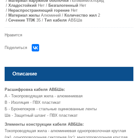
Материал наружной оболочки
Поливинилхлорид
Хладостойкий
Нет
Безгалогенный
Нет
Нераспространяющий горение
Нет
Материал жилы
Алюминий
Количество жил
2
Сечение ТПЖ
35
Тип кабеля
АВБШв
Нравится
Поделиться
Описание
Расшифровка кабеля АВБШв:
А - Токопроводящая жила - алюминиевая
В - Изоляция - ПВХ пластикат
Б - Бронепокров - стальные оцинкованные ленты
Шв - Защитный шланг - ПВХ пластикат
Элементы конструкции кабеля АВБШв:
Токопроводящая жила - алюминиевая однопроволочная круглая
(ок), однопроволочная секторная (ос); многопроволочная круглая