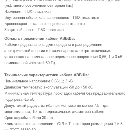
(мк), многопроволочная секторная (мс)
Изоляция - ПВХ пластикат
Внутренняя оболочка с заполнением - ПВХ пластикат
Бронепокров - стальные оцинкованные ленты
Защитный шланг - ПВХ пластикат
Область применения кабеля АВБШв:
Кабели предназначены для передачи и распределения
электрической энергии в стационарных электротехнических
установках на номинальное переменное напряжение 0,66, 1 и 3 кВ,
номинальной частотой 50 Гц.
Технические характеристики кабеля АВБШв:
Номинальное напряжение 0,66; 1; 3 кВ
Диапазон температур эксплуатации -50 до +50 оС
Минимальная температура прокладки кабеля без предварительного
подогрева -15 оС
Допустимый радиус изгиба при монтаже не менее 7,5 - для
многожильных, 10 -для одножильных диаметров кабеля
Срок службы кабеля 30 лет
Климатическое исполнение - УХЛ и Т, категория размещения 1 и 5
по ГОСТ 15150-69