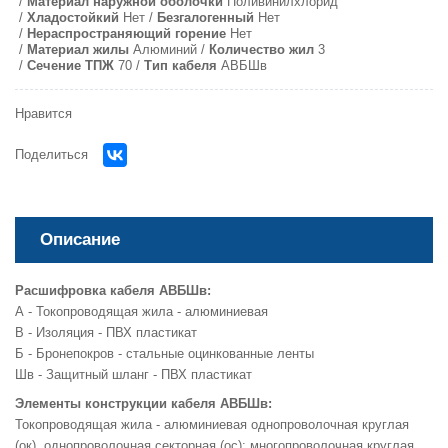
Материал наружной оболочки
Поливинилхлорид
Хладостойкий
Нет
Безгалогенный
Нет
Нераспространяющий горение
Нет
Материал жилы
Алюминий
Количество жил
3
Сечение ТПЖ
70
Тип кабеля
АВБШв
Нравится
Поделиться
Описание
Расшифровка кабеля АВБШв:
А - Токопроводящая жила - алюминиевая
В - Изоляция - ПВХ пластикат
Б - Бронепокров - стальные оцинкованные ленты
Шв - Защитный шланг - ПВХ пластикат
Элементы конструкции кабеля АВБШв:
Токопроводящая жила - алюминиевая однопроволочная круглая
(ок), однопроволочная секторная (ос); многопроволочная круглая