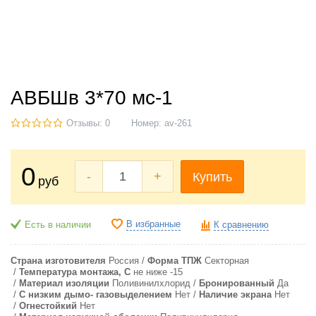
АВБШв 3*70 мс-1
Отзывы: 0
Номер:
av-261
0
-
+
Купить
руб
В избранные
Есть в наличии
К сравнению
Страна изготовителя
Россия
Форма ТПЖ
Секторная
Температура монтажа, С
не ниже -15
Материал изоляции
Поливинилхлорид
Бронированный
Да
С низким дымо- газовыделением
Нет
Наличие экрана
Нет
Огнестойкий
Нет