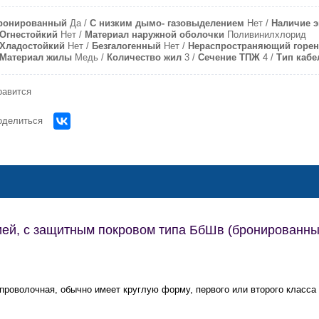
ронированный
Да
С низким дымо- газовыделением
Нет
Наличие э
Огнестойкий
Нет
Материал наружной оболочки
Поливинилхлорид
Хладостойкий
Нет
Безгалогенный
Нет
Нераспространяющий горен
Материал жилы
Медь
Количество жил
3
Сечение ТПЖ
4
Тип кабе
равится
оделиться
ей, с защитным покровом типа БбШв (бронированны
роволочная, обычно имеет круглую форму, первого или второго класса