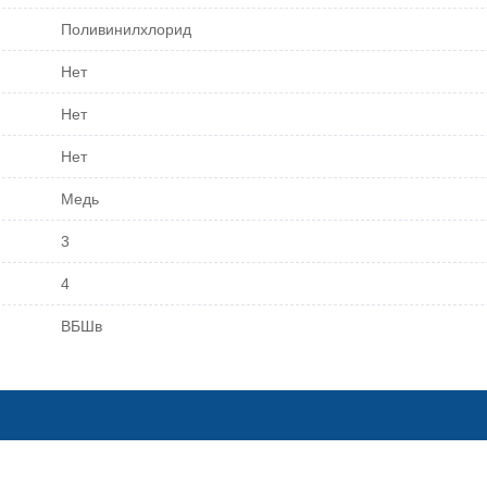
Поливинилхлорид
Нет
Нет
Нет
Медь
3
4
ВБШв