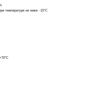
8%
ри температуре не ниже: -15°С
+70°С