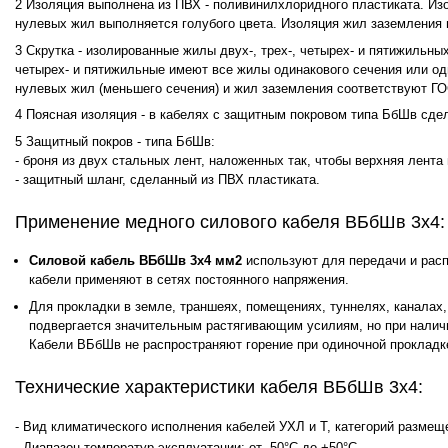
Изоляция выполнена из ПВХ - поливинилхлоридного пластиката. И
нулевых жил выполняется голубого цвета. Изоляция жил заземления 
Скрутка - изолированные жилы двух-, трех-, четырех- и пятижильн
четырех- и пятижильные имеют все жилы одинакового сечения или о
нулевых жил (меньшего сечения) и жил заземления соответствуют ГО
Поясная изоляция - в кабелях с защитным покровом типа БбШв сдел
Защитный покров - типа БбШв:
- броня из двух стальных лент, наложенных так, чтобы верхняя лент
- защитный шланг, сделанный из ПВХ пластиката.
Применение медного силового кабеля ВБбШв 3х4:
Силовой кабель ВБбШв 3х4 мм2
используют для передачи и расп
кабели применяют в сетях постоянного напряжения.
Для прокладки в земле, траншеях, помещениях, туннелях, каналах, 
подвергается значительным растягивающим усилиям, но при налич
Кабели ВБбШв не распространяют горение при одиночной прокладк
Технические характеристики кабеля ВБбШв 3х4:
- Вид климатического исполнения кабелей УХЛ и Т, категорий размеще
- Диапазон температур эксплуатации: от -50°С до +50°С