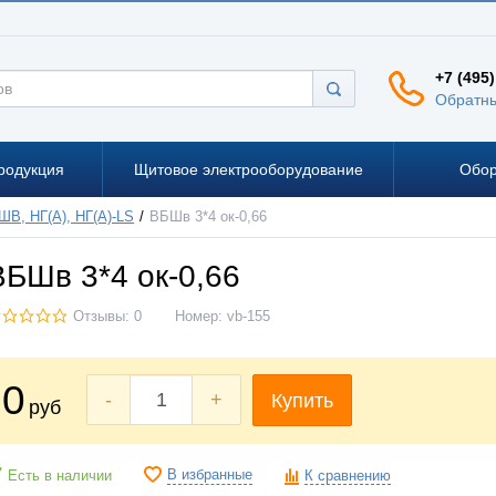
+7 (495)
Обратны
родукция
Щитовое электрооборудование
Обор
ШВ, НГ(А), НГ(А)-LS
ВБШв 3*4 ок-0,66
ВБШв 3*4 ок-0,66
Отзывы: 0
Номер:
vb-155
0
-
+
Купить
руб
В избранные
Есть в наличии
К сравнению