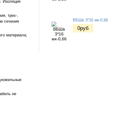
. Изоляция
ия, трех-,
ВБШв 3*16 мк-0,66
ые сечения
0
руб
ого материала;
одножильные
кабель не