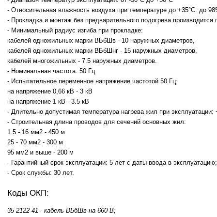
- Относительная влажность воздуха при температуре до +35°С: до 9
- Прокладка и монтаж без предварительного подогрева производится п
- Минимальный радиус изгиба при прокладке:
кабелей одножильных марки ВБбШв - 10 наружных диаметров,
кабелей одножильных марки ВБбШнг - 15 наружных диаметров,
кабелей многожильных - 7.5 наружных диаметров.
- Номинальная частота: 50 Гц
- Испытательное переменное напряжение частотой 50 Гц:
на напряжение 0,66 кВ - 3 кВ
на напряжение 1 кВ - 3.5 кВ
- Длительно допустимая температура нагрева жил при эксплуатации: 
- Строительная длина проводов для сечений основных жил:
1.5 - 16 мм2 - 450 м
25 - 70 мм2 - 300 м
95 мм2 и выше - 200 м
- Гарантийный срок эксплуатации: 5 лет с даты ввода в эксплуатацию;
- Срок службы: 30 лет.
Коды ОКП:
35 2122 41 - кабель ВБбШв на 660 В;