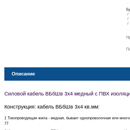
Б
Н
П
Описание
Силовой кабель ВБбШв 3х4 медный с ПВХ изоляци
Конструкция: кабель ВБбШв 3х4 кв.мм:
Токопроводящая жила - медная, бывает однопроволочная или многоп
77.