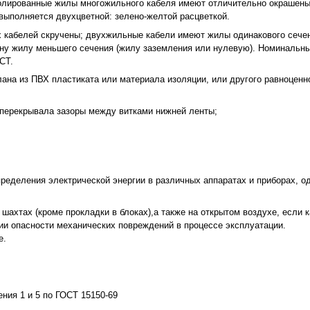
золированные жилы многожильного кабеля имеют отличительно окрашены
выполняется двухцветной: зелено-желтой расцветкой.
ых кабелей скручены; двухжильные кабели имеют жилы одинакового сечен
дну жилу меньшего сечения (жилу заземления или нулевую). Номинальн
СТ.
ана из ПВХ пластиката или материала изоляции, или другого равноценн
а перекрывала зазоры между витками нижней ленты;
ределения электрической энергии в различных аппаратах и приборах, 
шахтах (кроме прокладки в блоках),а также на открытом воздухе, если 
ии опасности механических повреждений в процессе эксплуатации.
е.
ния 1 и 5 по ГОСТ 15150-69