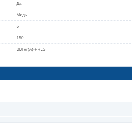
Да
Медь
5
150
ВВГнг(А)-FRLS