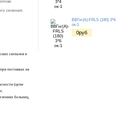
ветом
.
ого сечения.
ВВГнг(А)-FRLS (180) 3*6
ок-1
0
руб
ских сигналов в
при поставках на
асности (цепи
и,
елениях больниц,