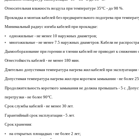
Относительная влажность воздуха при температуре 35°С - до 98 %.
Прокладка и монтаж кабелей без предварительного подогрева при температу
Минимальный радиус изгиба кабелей при прокладке:
одножильные - не менее 10 наружных диаметров;
многожильные - не менее 7.5 наружных диаметров. Кабели не распростр
Дымооборазование при горении и тлении кабелей не приводит к снижению 
Огнестойкость кабелей - не менее 180 мин.
Длительно допустимая температура нагрева жил кабелей при эксплуатации -
Допустимая температура нагрева жил при коротком замыкании - не более 25
Продолжительность короткого замыкания не должна превышать - 5 с.
Допус
перегрузки - не более 90°С.
Срок службы кабелей - не менее 30 лет.
Гарантийный срок эксплуатации - 5 лет.
Срок хранения:
на открытых площадках - не более 2 лет;