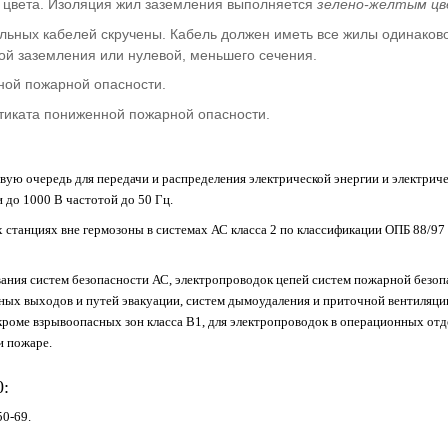
о цвета. Изоляция жил заземления выполняется
зелено-желтым ц
жильных кабелей скручены. Кабель должен иметь все жилы одинаков
ой заземления или нулевой, меньшего сечения.
нной пожарной опасности.
тиката пониженной пожарной опасности.
вую очередь для передачи и распределения электрической энергии и электриче
до 1000 В частотой до 50 Гц.
станциях вне гермозоны в системах АС класса 2 по классификации ОПБ 88/97 
ния систем безопасности АС, электропроводок цепей систем пожарной безоп
ных выходов и путей эвакуации, систем дымоудаления и приточной вентиляци
 кроме взрывоопасных зон класса В1, для электропроводок в операционных отд
и пожаре.
0:
50-69.