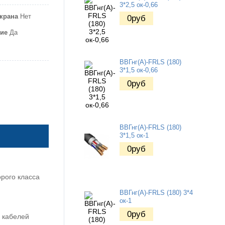
3*2,5 ок-0,66
крана
Нет
0
руб
ие
Да
ВВГнг(А)-FRLS (180)
3*1,5 ок-0,66
0
руб
ВВГнг(А)-FRLS (180)
3*1,5 ок-1
0
руб
рого класса
ВВГнг(А)-FRLS (180) 3*4
ок-1
0
руб
 кабелей