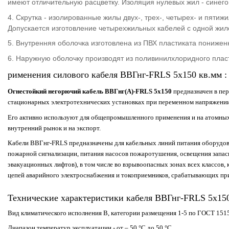
имеют отличительную расцветку. Изоляция нулевых жил - синег
4. Скрутка - изолированные жилы двух-, трех-, четырех- и пяти
Допускается изготовление четырехжильных кабелей с одной жил
5. Внутренняя оболочка изготовлена из ПВХ пластиката пониже
6. Наружную оболочку производят из поливинилхлоридного плас
рименения силового кабеля ВВГнг-FRLS 5х150 кв.мм :
Огнестойкий негорючий кабель ВВГнг(А)-FRLS 5х150
предназначен в пер
стационарных электротехнических установках при переменном напряжении 
Его активно используют для общепромышленного применения и на атомных 
внутренний рынок и на экспорт.
Кабели ВВГнг-FRLS предназначены для кабельных линий питания оборудова
пожарной сигнализации, питания насосов пожаротушения, освещения запас
эвакуационных лифтов), в том числе во взрывоопасных зонах всех классов,
цепей аварийного электроснабжения и токоприемников, срабатывающих пр
Технические характеристики кабеля ВВГнг-FRLS 5х15
Вид климатического исполнения В, категории размещения 1-5 по ГОСТ 151
Диапазон температур эксплуатации - от – 50 °С до 50 °С.