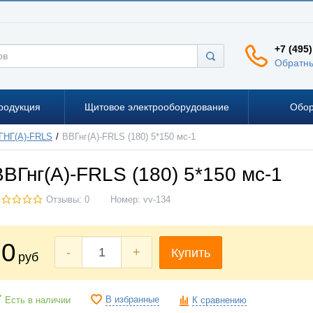
+7 (495)
Обратны
родукция
Щитовое электрооборудование
Обор
ГНГ(А)-FRLS
ВВГнг(А)-FRLS (180) 5*150 мc-1
ВВГнг(А)-FRLS (180) 5*150 мc-1
Отзывы: 0
Номер:
vv-134
0
-
+
Купить
руб
В избранные
Есть в наличии
К сравнению