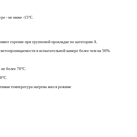
ре - не ниже -15°С.
аняют горение при групповой прокладке по категории А.
светопроницаемости в испытательной камере более чем на 50%.
 не более 70°С.
0°С.
тимая температура нагрева жил в режиме