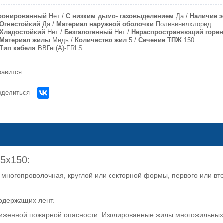
ронированный
Нет
С низким дымо- газовыделением
Да
Наличие э
Огнестойкий
Да
Материал наружной оболочки
Поливинилхлорид
Хладостойкий
Нет
Безгалогенный
Нет
Нераспространяющий горен
Материал жилы
Медь
Количество жил
5
Сечение ТПЖ
150
Тип кабеля
ВВГнг(А)-FRLS
равится
оделиться
 5х150:
многопроволочная, круглой или секторной формы, первого или вто
одержащих лент.
ниженной пожарной опасности. Изолированные жилы многожильных